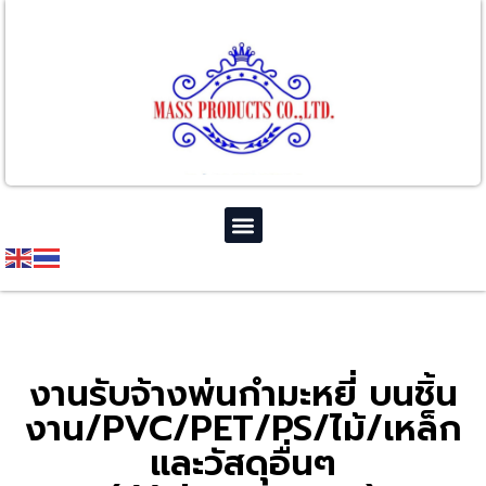
งานรับจ้างพ่นกำมะหยี่ บนชิ้น
งาน/PVC/PET/PS/ไม้/เหล็ก
และวัสดุอื่นๆ